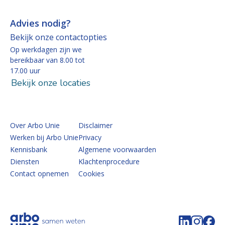
Advies nodig?
Bekijk onze contactopties
Op werkdagen zijn we
bereikbaar van 8.00 tot
17.00 uur
Bekijk onze locaties
Over Arbo Unie
Disclaimer
Werken bij Arbo Unie
Privacy
Kennisbank
Algemene voorwaarden
Diensten
Klachtenprocedure
Contact opnemen
Cookies
Volg de 
Volg 
Vo