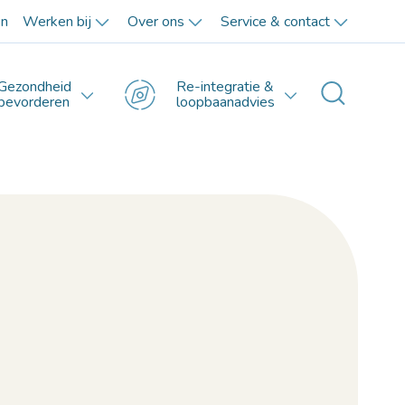
en
Werken bij
Over ons
Service & contact
Gezondheid
Re-integratie &
Toggle 
bevorderen
loopbaanadvies