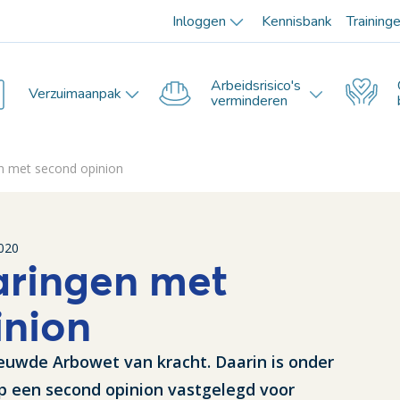
Inloggen
Kennisbank
Training
Arbeidsrisico's
Verzuimaanpak
verminderen
en met second opinion
020
aringen met
inion
nieuwde Arbowet van kracht. Daarin is onder
op een second opinion vastgelegd voor