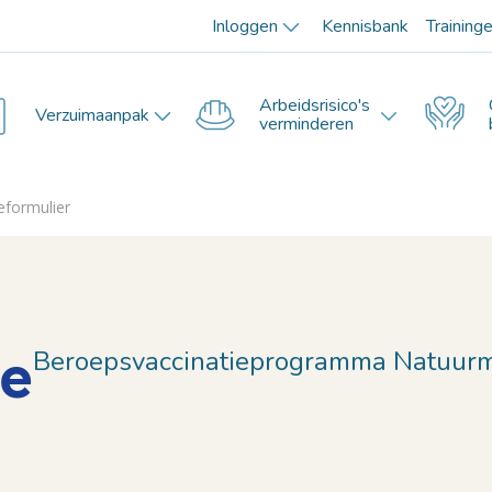
Inloggen
Kennisbank
Training
Arbeidsrisico's
Verzuimaanpak
verminderen
formulier
e
Beroepsvaccinatieprogramma Natuu