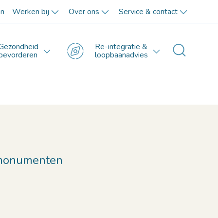
en
Werken bij
Over ons
Service & contact
Gezondheid
Re-integratie &
Toggle 
bevorderen
loopbaanadvies
rmonumenten