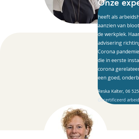
Onze expe
heeft als arbeids
aanzien van bloot
de werkplek. Haar
advisering richti
Corona pandemie 
die in eerste inst
corona gerelateer
een goed, onderbo
Reska Kalter, 06 52
Gecertificeerd arbei