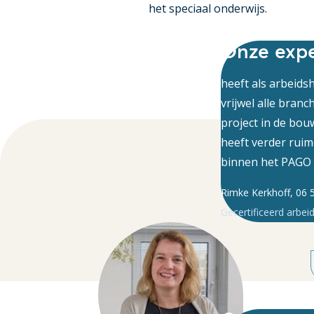
het speciaal onderwijs.
Onze expe
heeft als arbeids
vrijwel alle bran
project in de bou
heeft verder ruim
binnen het PAGO e
Rimke Kerkhoff, 06 
Gecertificeerd arbei