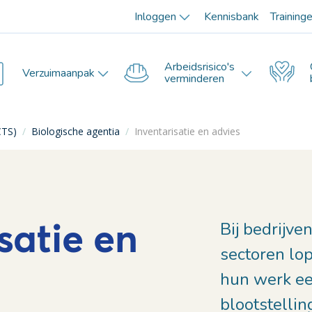
Inloggen
Kennisbank
Training
Arbeidsrisico's
Verzuimaanpak
verminderen
CTS)
/
Biologische agentia
/
Inventarisatie en advies
satie en
Bij bedrijve
sectoren lo
hun werk ee
blootstellin