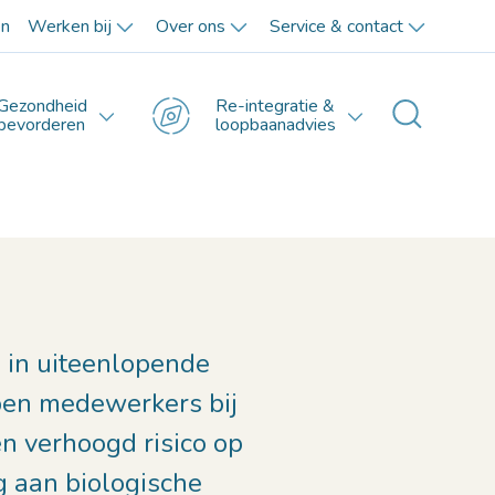
en
Werken bij
Over ons
Service & contact
Gezondheid
Re-integratie &
Toggle 
bevorderen
loopbaanadvies
n in uiteenlopende
pen medewerkers bij
n verhoogd risico op
g aan biologische