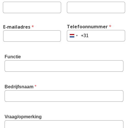
Telefoonnummer
 *
E-mailadres
 *
Netherlands
+31
Functie
Bedrijfsnaam
 *
Vraag/opmerking