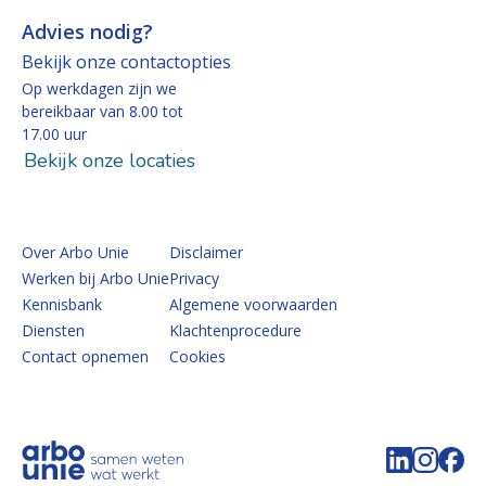
Advies nodig?
Bekijk onze contactopties
Op werkdagen zijn we
bereikbaar van 8.00 tot
17.00 uur
Bekijk onze locaties
Over Arbo Unie
Disclaimer
Werken bij Arbo Unie
Privacy
Kennisbank
Algemene voorwaarden
Diensten
Klachtenprocedure
Contact opnemen
Cookies
Volg de 
Volg 
Vo