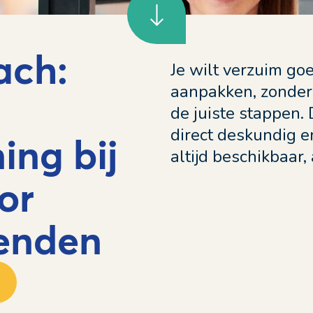
ach:
Je wilt verzuim go
aanpakken, zonder 
de juiste stappen.
direct deskundig e
ing bij
altijd beschikbaar,
or
venden