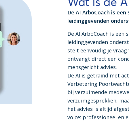
Wat is de 
De AI ArboCoach is een s
leidinggevenden onders
De AI ArboCoach is een s
leidinggevenden onderst
stelt eenvoudig je vraag
ontvangt direct een conc
mensgericht advies.
De AI is getraind met ac
Verbetering Poortwachte
bij verzuimende medewer
verzuimgesprekken, maar
het advies is altijd afge
voice: professioneel en 