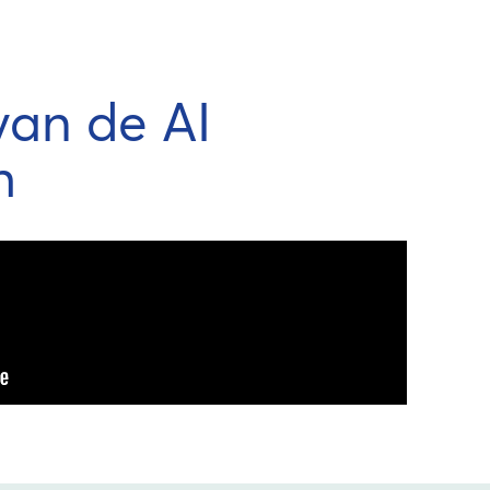
van de AI
h