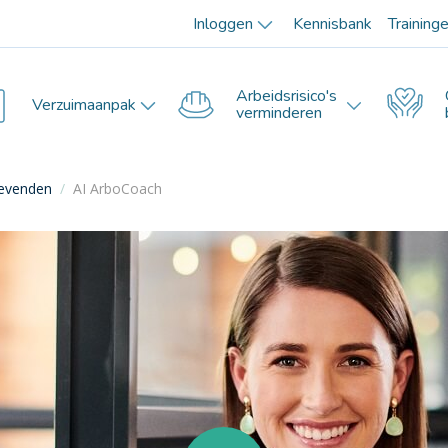
Inloggen
Kennisbank
Training
Arbeidsrisico's
Verzuimaanpak
verminderen
gevenden
/
AI ArboCoach