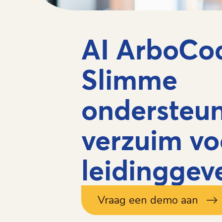
AI ArboCo
Slimme
ondersteun
verzuim vo
leidingge
Vraag een demo aan