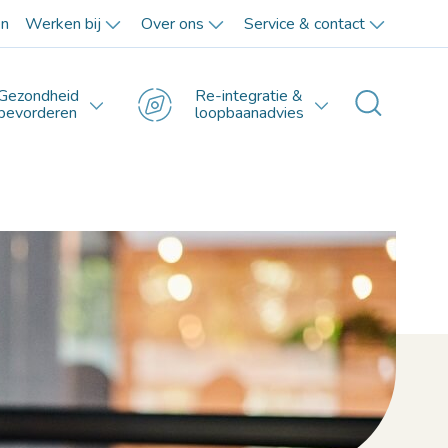
en
Werken bij
Over ons
Service & contact
Gezondheid
Re-integratie &
Toggle 
bevorderen
loopbaanadvies