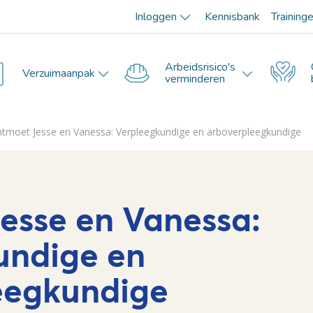
Inloggen
Kennisbank
Training
Arbeidsrisico's
Verzuimaanpak
verminderen
tmoet Jesse en Vanessa: Verpleegkundige en arboverpleegkundige
esse en Vanessa:
undige en
eegkundige