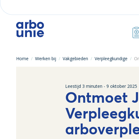
Home
/
Werken bij
/
Vakgebieden
/
Verpleegkundige
/
On
Leestijd
3
minuten -
9 oktober 2025
Ontmoet J
Verpleegk
arboverpl