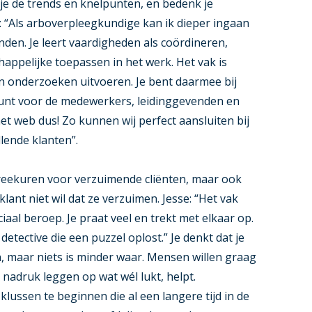
e de trends en knelpunten, en bedenk je
: “Als arboverpleegkundige kan ik dieper ingaan
inden. Je leert vaardigheden als coördineren,
appelijke toepassen in het werk. Het vak is
en onderzoeken uitvoeren. Je bent daarmee bij
unt voor de medewerkers, leidinggevenden en
het web dus! Zo kunnen wij perfect aansluiten bij
llende klanten”.
eekuren voor verzuimende cliënten, maar ook
nt niet wil dat ze verzuimen. Jesse: “Het vak
iaal beroep. Je praat veel en trekt met elkaar op.
detective die een puzzel oplost.” Je denkt dat je
maar niets is minder waar. Mensen willen graag
nadruk leggen op wat wél lukt, helpt.
lussen te beginnen die al een langere tijd in de