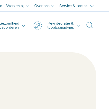
en
Werken bij
Over ons
Service & contact
Gezondheid
Re-integratie &
Toggle 
bevorderen
loopbaanadvies