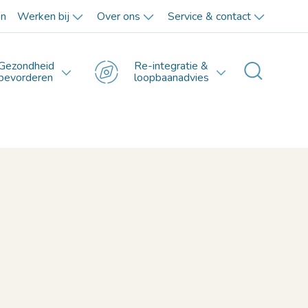
en
Werken bij
Over ons
Service & contact
Gezondheid
Re-integratie &
Toggle 
bevorderen
loopbaanadvies