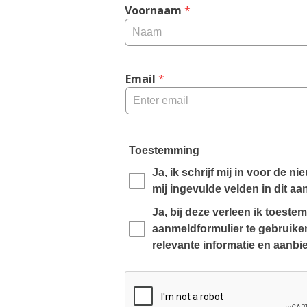
Voornaam
 *
0 
c
h
a
r
Email
 *
a
c
t
e
Toestemming
r
Ja, ik schrijf mij in voor de 
s
mij ingevulde velden in dit aa
,
Ja, bij deze verleen ik toest
aanmeldformulier te gebruiken
relevante informatie en aanbi