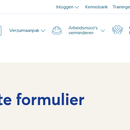
Inloggen
Kennisbank
Training
Arbeidsrisico's
Verzuimaanpak
verminderen
te formulier