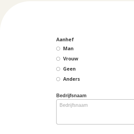
Aanhef
Man
Vrouw
Geen
Anders
, 
Bedrijfsnaam
M
a
x 
2
0