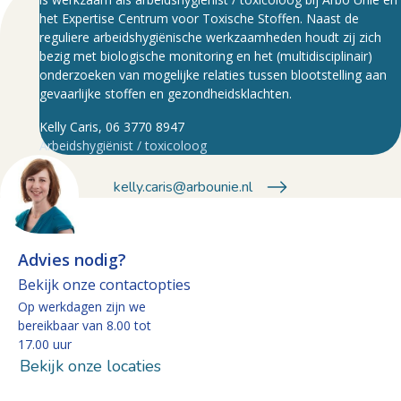
het Expertise Centrum voor Toxische Stoffen. Naast de
reguliere arbeidshygiënische werkzaamheden houdt zij zich
bezig met biologische monitoring en het (multidisciplinair)
onderzoeken van mogelijke relaties tussen blootstelling aan
gevaarlijke stoffen en gezondheidsklachten.
Kelly Caris, 06 3770 8947
Arbeidshygiënist / toxicoloog
kelly.caris@arbounie.nl
Advies nodig?
Bekijk onze contactopties
Op werkdagen zijn we
bereikbaar van 8.00 tot
17.00 uur
Bekijk onze locaties