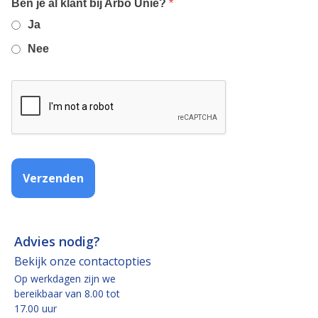
,
Ben je al klant bij Arbo Unie?
*
required
Ja
field
Nee
Verzenden
Advies nodig?
Bekijk onze contactopties
Op werkdagen zijn we
bereikbaar van 8.00 tot
17.00 uur