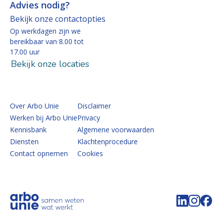
Advies nodig?
Bekijk onze contactopties
Op werkdagen zijn we
bereikbaar van 8.00 tot
17.00 uur
Bekijk onze locaties
Over Arbo Unie
Disclaimer
Werken bij Arbo Unie
Privacy
Kennisbank
Algemene voorwaarden
Diensten
Klachtenprocedure
Contact opnemen
Cookies
Volg de 
Volg 
Vo