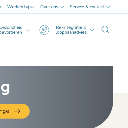
en
Werken bij
Over ons
Service & contact
Gezondheid
Re-integratie &
Toggle 
bevorderen
loopbaanadvies
ng
enge