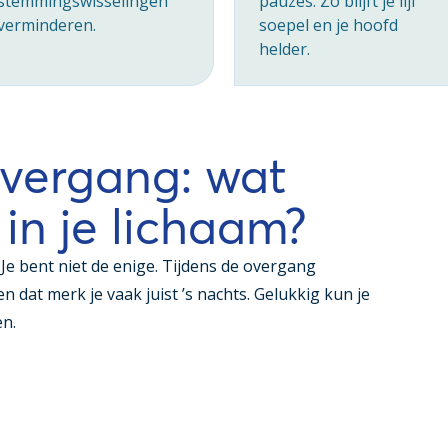
stemmingswisselingen
pauzes. Zo blijft je lijf
verminderen.
soepel en je hoofd
helder.
overgang: wat
 in je lichaam?
r? Je bent niet de enige. Tijdens de overgang
en dat merk je vaak juist ’s nachts. Gelukkig kun je
en.