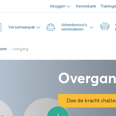
Inloggen
Kennisbank
Training
Arbeidsrisico's
Verzuimaanpak
verminderen
tform
/
overgang
Overga
Doe de kracht chall