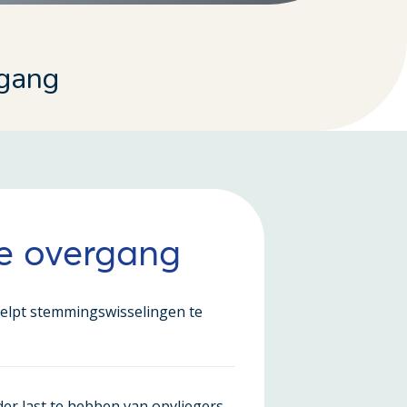
rgang
de overgang
elpt stemmingswisselingen te
der last te hebben van opvliegers