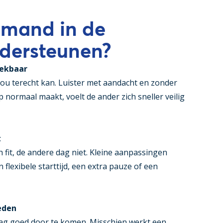
iemand in de
dersteunen?
ekbaar
jou terecht kan. Luister met aandacht en zonder
p normaal maakt, voelt de ander zich sneller veilig
t
 fit, de andere dag niet. Kleine aanpassingen
 flexibele starttijd, een extra pauze of een
eden
ag goed door te komen. Misschien werkt een