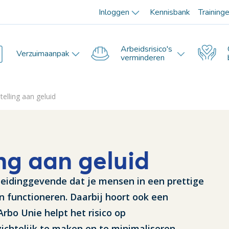
Inloggen
Kennisbank
Training
Arbeidsrisico's
Verzuimaanpak
verminderen
telling aan geluid
ing aan geluid
 leidinggevende dat je mensen in een prettige
n functioneren. Daarbij hoort ook een
rbo Unie helpt het risico op
ichtelijk te maken en te minimaliseren.