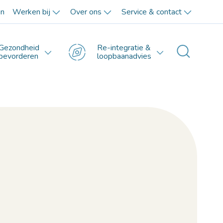
en
Werken bij
Over ons
Service & contact
Gezondheid
Re-integratie &
Toggle 
bevorderen
loopbaanadvies