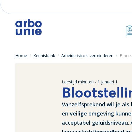
Home
/
Kennisbank
/
Arbeidsrisico's verminderen
/
Bloots
Leestijd
minuten -
1 januari 1
Blootstell
Vanzelfsprekend wil je als
en veilige omgeving kunne
acceptabel geluidsniveau. A
lawaaislechthorendheid inz