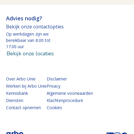
Advies nodig?
Bekijk onze contactopties
Op werkdagen zijn we
bereikbaar van 8.00 tot
17.00 uur
Bekijk onze locaties
Over Arbo Unie
Disclaimer
Werken bij Arbo Unie
Privacy
Kennisbank
Algemene voorwaarden
Diensten
Klachtenprocedure
Contact opnemen
Cookies
Volg de 
Volg 
Vo