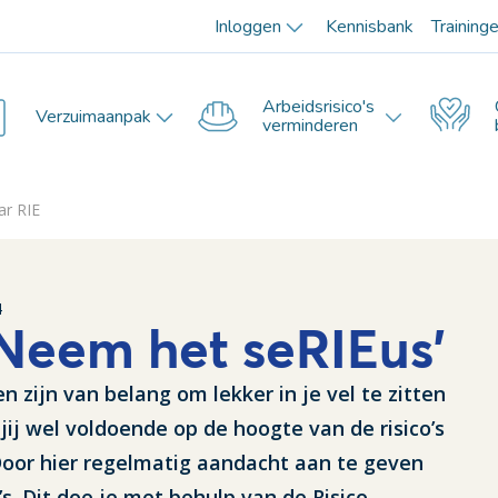
Inloggen
Kennisbank
Training
Arbeidsrisico's
Verzuimaanpak
verminderen
ar RIE
4
Neem het seRIEus'
ijn van belang om lekker in je vel te zitten
jij wel voldoende op de hoogte van de risico’s
Door hier regelmatig aandacht aan te geven
s. Dit doe je met behulp van de Risico-