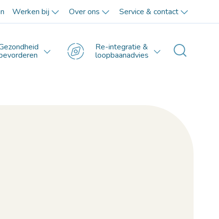
en
Werken bij
Over ons
Service & contact
Gezondheid
Re-integratie &
Toggle 
bevorderen
loopbaanadvies