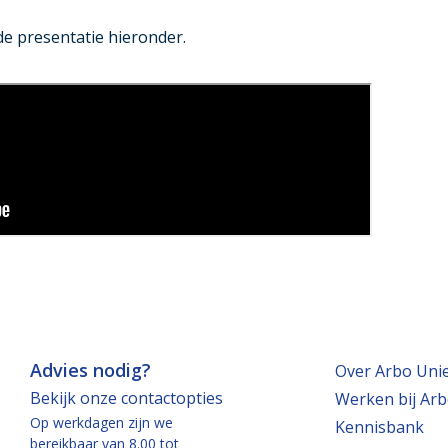
de presentatie hieronder.
Advies nodig?
Over Arbo Uni
Bekijk onze contactopties
Werken bij Arb
Op werkdagen zijn we
Kennisbank
bereikbaar van 8.00 tot