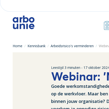
Home
/
Kennisbank
/
Arbeidsrisico's verminderen
/
Webin
Leestijd
3
minuten -
17 oktober 202
Webinar: '
Goede werkomstandigheden z
op de werkvloer. Maar ben 
binnen jouw organisatie? 
voorkom je onnodige risico’