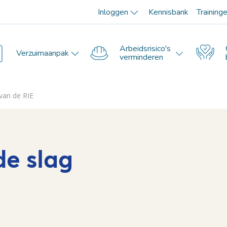
Inloggen
Kennisbank
Training
Arbeidsrisico's
Verzuimaanpak
verminderen
van de RIE
de slag