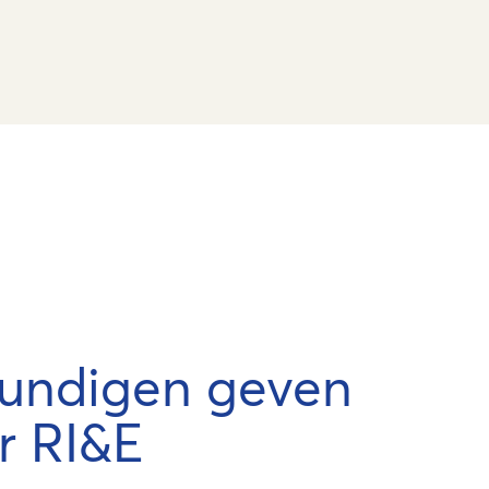
undigen geven
r RI&E