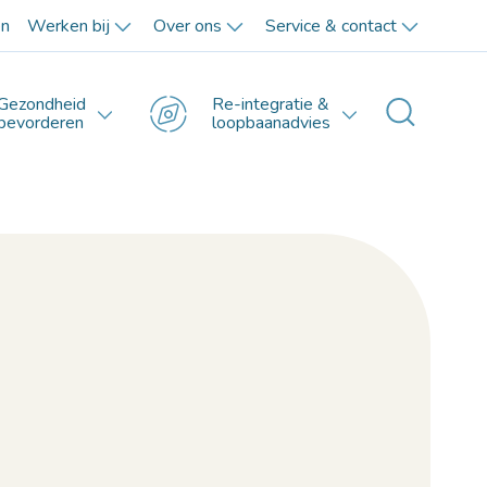
en
Werken bij
Over ons
Service & contact
Gezondheid
Re-integratie &
Toggle 
bevorderen
loopbaanadvies