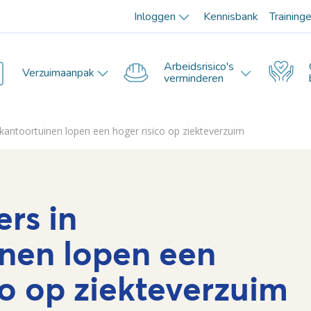
Inloggen
Kennisbank
Training
Arbeidsrisico's
Verzuimaanpak
verminderen
kantoortuinen lopen een hoger risico op ziekteverzuim
0
rs in
inen lopen een
co op ziekteverzuim