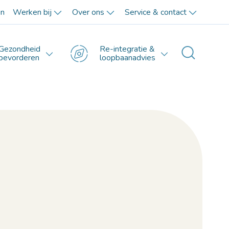
en
Werken bij
Over ons
Service & contact
Gezondheid
Re-integratie &
Toggle 
bevorderen
loopbaanadvies