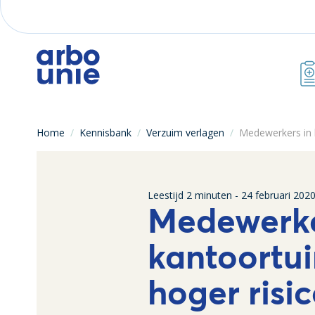
Home
/
Kennisbank
/
Verzuim verlagen
/
Medewerkers in 
Leestijd
2
minuten -
24 februari 202
Medewerke
kantoortu
hoger risi