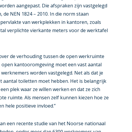
worden aangepast. Die afspraken zijn vastgelegd
, de NEN 1824 – 2010. In die norm staan
pervlakte van werkplekken in kantoren, zoals
l verplichte vierkante meters voor de werktafel
 over de verhouding tussen de open werkruimte
een open kantooromgeving moet een vast aantal
 werknemers worden vastgelegd. Net als dat je
 aantal toiletten moet hebben. Het is belangrijk
en plek waar ze wíllen werken en dat ze zich
ote ruimte. Als mensen zelf kunnen kiezen hoe ze
n hele positieve invloed.”
van een recente studie van het Noorse nationaal
igheden, onder meer dan 6300 werknemers van