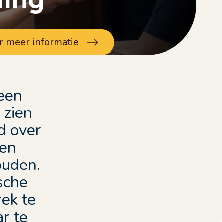
r meer informatie
een
 zien
d over
nen
ouden.
sche
ek te
r te