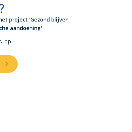
?
het project 'Gezond blijven
che aandoening'
N op.