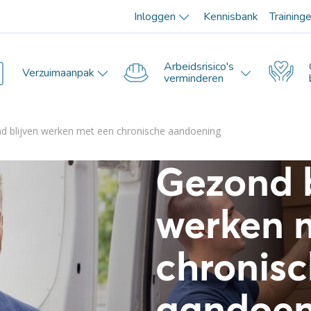
Inloggen
Kennisbank
Training
Arbeidsrisico's
Verzuimaanpak
verminderen
d blijven werken met een chronische aandoening
Gezond b
werken 
chronis
aandoen