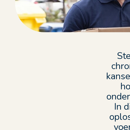
St
chro
kanse
ho
onder
In 
oplo
voe