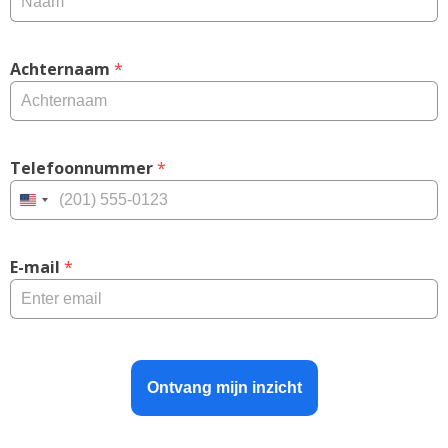
Achternaam
 *
Telefoonnummer
 *
United
States
+1
E-mail
 *
Ontvang mijn inzicht