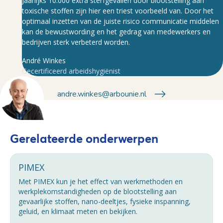
Jaarlijks 10.000 extra sterfgevallen door blootstelling aan
toxische stoffen zijn hier een triest voorbeeld van. Door het
optimaal inzetten van de juiste risico communicatie middelen
kan de bewustwording en het gedrag van medewerkers en
bedrijven sterk verbeterd worden.
André Winkes
Gecertificeerd arbeidshygiënist
andre.winkes@arbounie.nl
Gerelateerde onderwerpen
PIMEX
Met PIMEX kun je het effect van werkmethoden en
werkplekomstandigheden op de blootstelling aan
gevaarlijke stoffen, nano-deeltjes, fysieke inspanning,
geluid, en klimaat meten en bekijken.